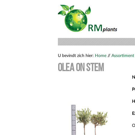
U bevindt zich hier:
Home
//
Assortiment
Olea on stem
N
P
H
E
O