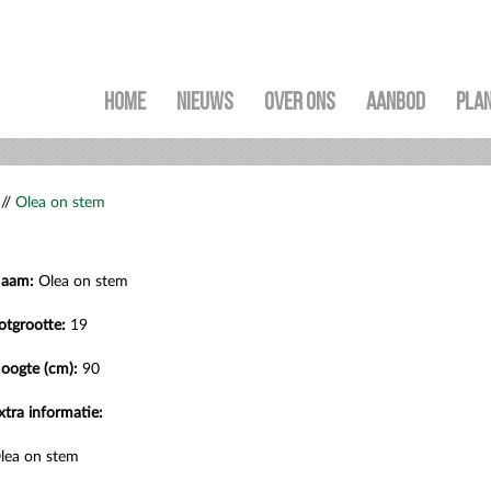
HOME
NIEUWS
OVER ONS
AANBOD
PLAN
//
Olea on stem
aam:
Olea on stem
otgrootte:
19
oogte (cm):
90
xtra informatie:
lea on stem